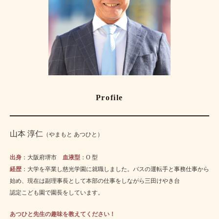
Profile
山本 淳仁
（やまもと あつひと）
出身
：
大阪府堺市
血液型
：
O 型
経歴
：
大学を卒業し慈光学園に就職しました。バスの
運転手と
事務仕事から
始め、
現在は
副理事長として
本部の
仕事を
しながら
三田けやき台
認定こども園で
園長を
しています。
あつひと先生の趣味を教えてください！