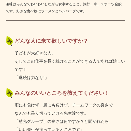
趣味はみんなでわいわいしながら食事すること、旅行、車、
スポーツ
全般
です。
好きな
食べ物は
ラーメンと
ハンバーグ
です。
どんな人に来て欲しいですか？
子どもが大好きな人。
そしてこの仕事を長く続けることができる人であれば嬉しい
です！
「継続は力なり!」
みんなのいいところを教えてください！
雨にも負けず、風にも負けず、
チームワークの
良さで
なんでも
乗り切って
いける
先生達です。
「慈光グループ」の良さは何ですか？
と聞かれたら
「いい先生が揃っているところです」