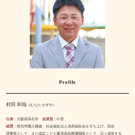
Profile
村田 和哉
（むらた かずや）
出身
：
大阪府高石市
血液型
：
O 型
経歴
：
慈光学園入職後、社会福祉法人清高福祉会を立ち上げ、
現在
理事長として、
また
認定こども園
清高幼稚園
園長として、
日々
成長する