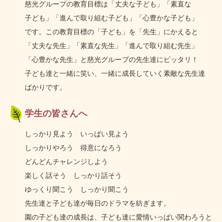
慈光グループの教育目標は「丈夫な子ども」
「素直な
子ども」
「進んで
取り組む
子ども」
「心豊かな
子ども」
です。
この
教育
目標の
「子ども」を
「先生」に
かえると
「丈夫な
先生」
「素直な
先生」
「進んで
取り組む
先生」
「心豊かな
先生」と
慈光グループの
先生達に
ピッタリ！
子ども達と
一緒に
笑い、
一緒に
成長して
いく
素敵な
先生達
ばかり
です。
学生の皆さんへ
しっかり見よう いっぱい見よう
しっかりやろう 得意になろう
どんどんチャレンジしよう
楽しく話そう しっかり話そう
ゆっくり聞こう しっかり聞こう
先生達と子ども達が毎日のドラマを紡ぎます。
園の子ども達の成長は、子ども達に愛情いっぱい
関わろうと