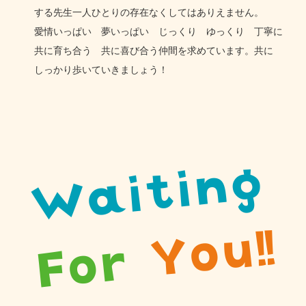
する
先生
一人
ひとりの
存在
なくしては
ありえません。
愛情いっぱい
夢いっぱい
じっくり
ゆっくり
丁寧に
共に
育ち合う
共に
喜び合う
仲間を
求めて
います。
共に
しっかり
歩いて
いきましょう！